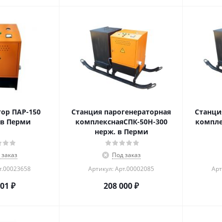
ор ПАР-150
Станция парогенераторная
Станци
 в Перми
комплекснаяСПК-50Н-300
компле
нерж. в Перми
 заказ
Под заказ
т.00023658
Артикул: Арт.00002085
Арт
001
₽
208 000
₽