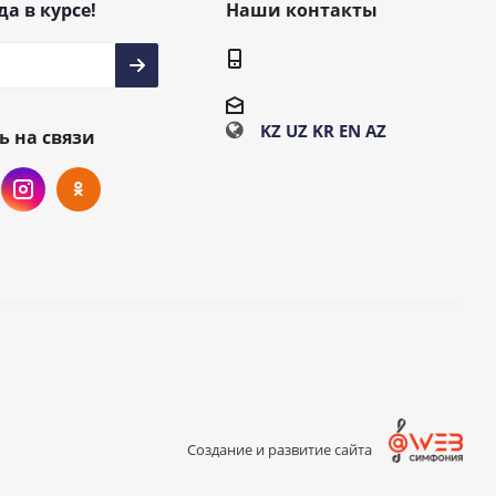
да в курсе!
Наши контакты
KZ
UZ
KR
EN
AZ
ь на связи
Создание и развитие сайта