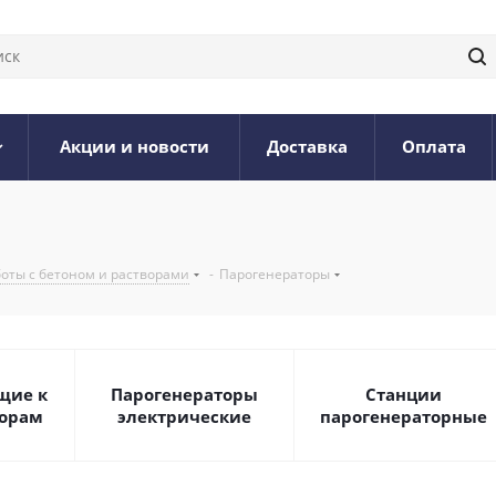
Акции и новости
Доставка
Оплата
боты с бетоном и растворами
-
Парогенераторы
щие к
Парогенераторы
Станции
торам
электрические
парогенераторные