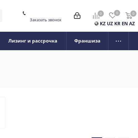
0
0
0
0
Заказать звонок
KZ
UZ
KR
EN
AZ
Лизинг и рассрочка
Франшиза