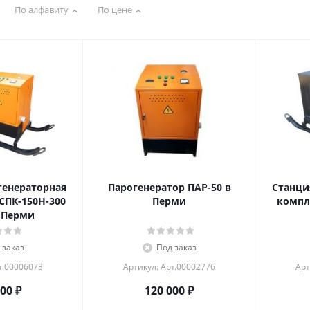
По алфавиту
По цене
генераторная
Парогенератор ПАР-50 в
Станци
СПК-150Н-300
Перми
компл
 Перми
 заказ
Под заказ
т.00006073
Артикул: Арт.00002776
Арт
200
₽
120 000
₽