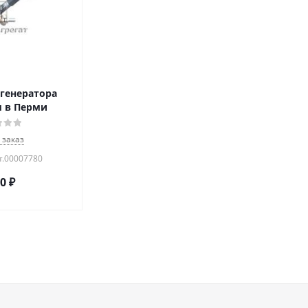
генератора
м в Перми
 заказ
т.00007780
90
₽