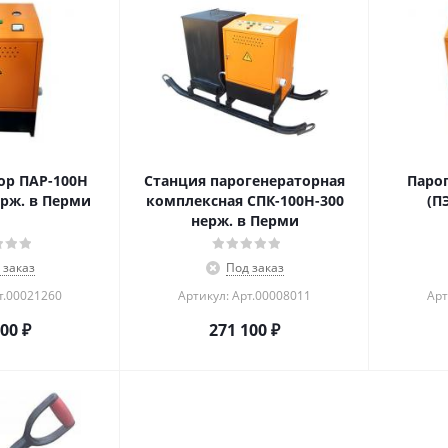
ор ПАР-100Н
Станция парогенераторная
Паро
ерж. в Перми
комплексная СПК-100Н-300
(П
нерж. в Перми
 заказ
Под заказ
т.00021260
Артикул: Арт.00008011
Арт
100
₽
271 100
₽