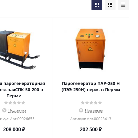
я парогенераторная
Парогенератор ПАР-250 Н
екснаяСПК-50-200 в
(ПЭЭ-250Н) нерж. в Перми
Перми
Под заказ
Под заказ
икул: Арт.00026655
Артикул: Арт.00023413
208 000
₽
202 500
₽