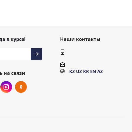
да в курсе!
Наши контакты
KZ
UZ
KR
EN
AZ
ь на связи