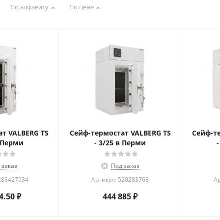
По алфавиту
По цене
т VALBERG TS
Сейф-термостат VALBERG TS
Сейф-т
в Перми
- 3/25 в Перми
 заказ
Под заказ
283427934
Артикул: 520283768
Ар
4.50
₽
444 885
₽