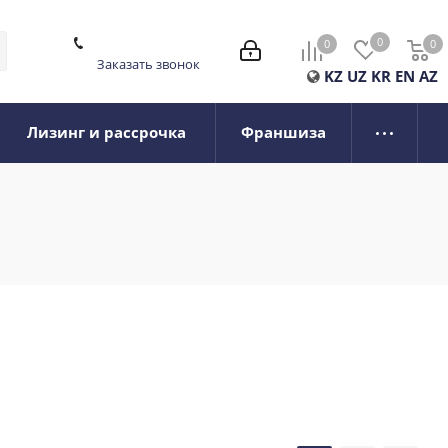
0
0
0
0
Заказать звонок
KZ
UZ
KR
EN
AZ
Лизинг и рассрочка
Франшиза