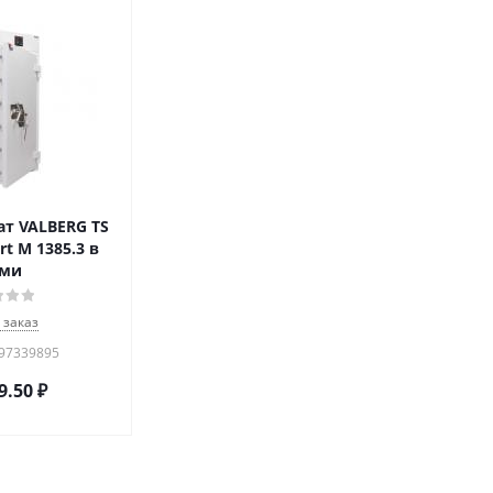
т VALBERG TS
rt M 1385.3 в
рми
 заказ
297339895
9.50
₽